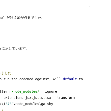
mage`, だけ追加が必要でした。
ろに示しています。
しました。
o run the codemod against
,
 will 
default
 to 
ttern
=
/node_modules/
--
ignore
-
--
extensions
=
jsx
,
js
,
ts
,
tsx 
--
transform 
x\1
3764
\node_modules\gatsby
-
./