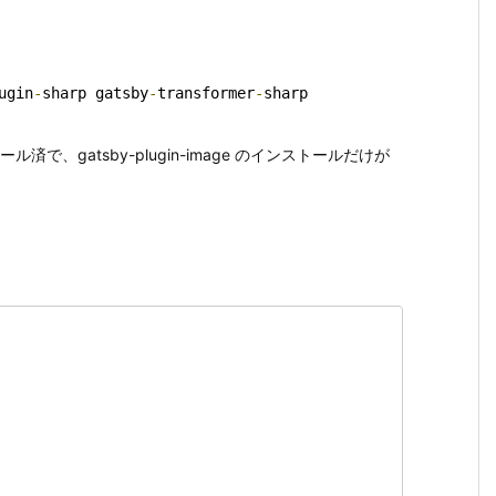
ugin
-
sharp gatsby
-
transformer
-
sharp
、gatsby-plugin-image のインストールだけが