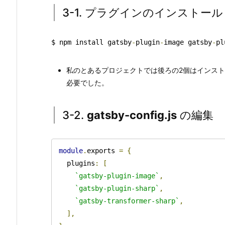
3-1. プラグインのインストール
$ npm install gatsby
-
plugin
-
image gatsby
-
pl
私のとあるプロジェクトでは後ろの2個はインストール済で
必要でした。
3-2.
gatsby-config.js
の編集
module
.
exports 
=
{
  plugins
:
[
`gatsby-plugin-image`
,
`gatsby-plugin-sharp`
,
`gatsby-transformer-sharp`
,
],