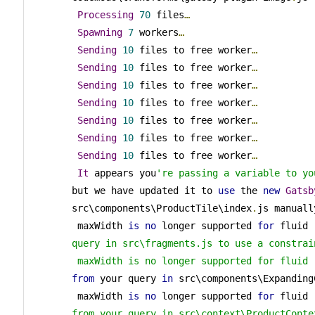
Processing
70
 files
…
Spawning
7
 workers
…
Sending
10
 files to free worker
…
Sending
10
 files to free worker
…
Sending
10
 files to free worker
…
Sending
10
 files to free worker
…
Sending
10
 files to free worker
…
Sending
10
 files to free worker
…
Sending
10
 files to free worker
…
It
 appears you
're passing a variable to yo
but we have updated it to 
use
 the 
new
Gatsb
src\components\ProductTile\index
.
js manuall
 maxWidth 
is
no
 longer supported 
for
 fluid 
query in src\fragments.js to use a constrai
 maxWidth is no longer supported for fluid
from
 your query 
in
 src\components\Expanding
 maxWidth 
is
no
 longer supported 
for
 fluid 
from your query in src\context\ProductContex