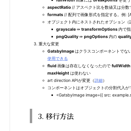
aspectRatio
// アスペクト比を数値又は分
formats
// 配列で画像形式を指定する。例: [AUTO
オブジェクト内にネストされたオプション（
grayscale
⇛
transformOptions
内で指
pngQuality
⇛
pngOptions
内の
qualit
重大な変更
GatsbyImage
はクラスコンポーネントでな
使用できる
fluid
画像は存在しなくなったので
fullWidth
maxHeight
は使わない
art direction APIが変更（
詳細
）
コンポーネントはオブジェクトの分割代入が
<GatsbyImage image={{ src: example.
3. 移行方法