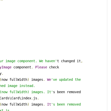
ur image component. We haven'
t changed it
,
yImage
 component
.
Please
 check 
y
.
(
now fullWidth
)
 images
.
We
've updated the 
ned image instead.

 (now fullWidth) images. It'
s been removed 
Cards\Card\index
.
js
.
(
now fullWidth
)
 images
.
It
's been removed 
t.js.
