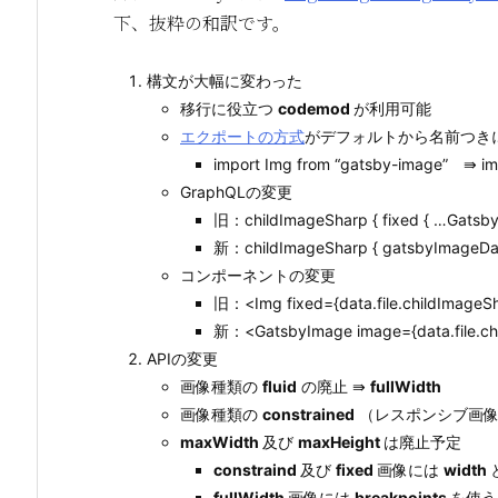
下、抜粋の和訳です。
構文が大幅に変わった
移行に役立つ
codemod
が利用可能
エクポートの方式
がデフォルトから名前つき
import Img from “gatsby-image” ⇛ imp
GraphQLの変更
旧：childImageSharp { fixed { …Gatsby
新：childImageSharp { gatsbyImageData
コンポーネントの変更
旧：<Img fixed={data.file.childImageSh
新：<GatsbyImage image={data.file.ch
APIの変更
画像種類の
fluid
の廃止 ⇛
fullWidth
画像種類の
constrained
（レスポンシブ画像
maxWidth
及び
maxHeight
は廃止予定
constraind
及び
fixed
画像には
width
fullWidth
画像には
breakpoints
を使う