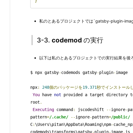
}
私のとあるプロジェクトでは`gatsby-plugin-i
3-3.
codemod
の実行
以下は私のとあるプロジェクトでの実行結果を後
$ npx gatsby
-
codemods gatsby
-
plugin
-
image

npx
:
248
個のパッケージを
19.371
秒でインストール
You
 have 
not
 provided a target directory t
root
.
Executing
 command
:
 jscodeshift 
--
ignore
-
pa
pattern
=
/.cache/
--
ignore
-
pattern
=
/public/
C
:
\Users\pitan\AppData\Roaming\npm
-
cache_np
codemods\transforms\gatsby
-
plugin
-
image
.
js 