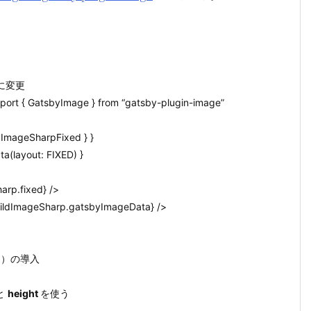
に変更
ort { GatsbyImage } from “gatsby-plugin-image”
ImageSharpFixed } }
(layout: FIXED) }
arp.fixed} />
ildImageSharp.gatsbyImageData} />
）の導入
と
height
を使う