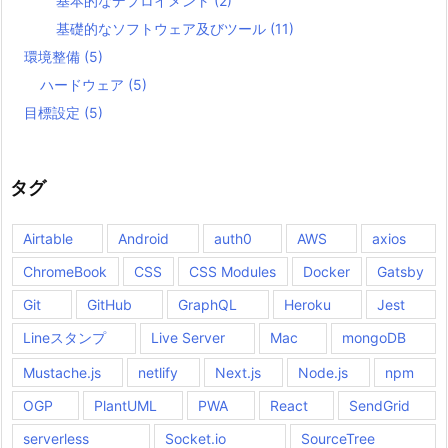
基本的なデプロイメント
(2)
基礎的なソフトウェア及びツール
(11)
環境整備
(5)
ハードウェア
(5)
目標設定
(5)
タグ
Airtable
Android
auth0
AWS
axios
ChromeBook
CSS
CSS Modules
Docker
Gatsby
Git
GitHub
GraphQL
Heroku
Jest
Lineスタンプ
Live Server
Mac
mongoDB
Mustache.js
netlify
Next.js
Node.js
npm
OGP
PlantUML
PWA
React
SendGrid
serverless
Socket.io
SourceTree