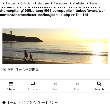
Twitter
GitHub
Instagram
Facebook
YouTube
Tmblr
Warning
: Trying to access array offset on value of type bool in
メール
RSS
Feedly
/home/pitang1965/pitang1965.com/public_html/software/wp-
content/themes/luxeritas/inc/json-ld.php
on line
114
2019年1月から学習開始
Menu
Sidebar
Prev
Next
Search
ホーム
>
プライバシーポリシー