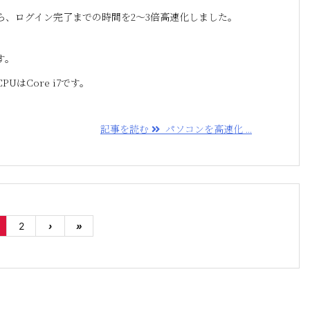
ら、ログイン完了までの時間を2～3倍高速化しました。
す。
UはCore i7です。
記事を読む
パソコンを高速化 ...
2
›
»