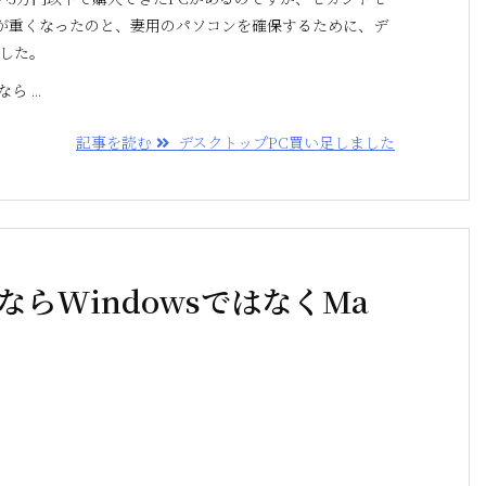
作が重くなったのと、妻用のパソコンを確保するために、デ
ました。
 ...
記事を読む
デスクトップPC買い足しました
らWindowsではなくMa