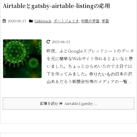
Airtableとgatsby-airtable-listingの応用
2020-09-27
JAMstack
,
ポートフォリオ
,
中級の学習
,
学習
2021-06-13
昨夜、ふとGoogleスプレッドシートのデータ
を元に簡単なWebサイト作れるとよいなと思
いました。
ちょっとひらめいたので土日で以
下を作ってみました。
日本の沢
作りたいもの
山あるだろう新聞会社等のメディアの一覧 ...
記事を読む
Airtableとgatsby ...