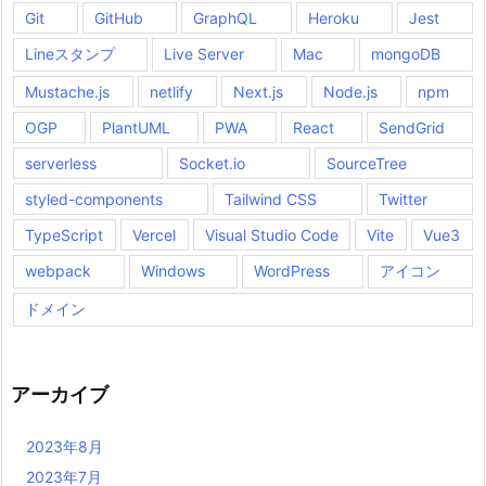
Git
GitHub
GraphQL
Heroku
Jest
Lineスタンプ
Live Server
Mac
mongoDB
Mustache.js
netlify
Next.js
Node.js
npm
OGP
PlantUML
PWA
React
SendGrid
serverless
Socket.io
SourceTree
styled-components
Tailwind CSS
Twitter
TypeScript
Vercel
Visual Studio Code
Vite
Vue3
webpack
Windows
WordPress
アイコン
ドメイン
アーカイブ
2023年8月
2023年7月