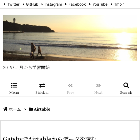
Twitter
GitHub
Instagram
Facebook
YouTube
Tmblr
メール
RSS
Feedly
2019年1月から学習開始
Menu
Sidebar
Prev
Next
Search
Airtable
ホーム
>
GatsbyでAirtableからデータを読む