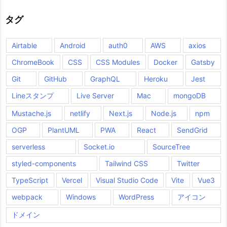
タグ
Airtable
Android
auth0
AWS
axios
ChromeBook
CSS
CSS Modules
Docker
Gatsby
Git
GitHub
GraphQL
Heroku
Jest
Lineスタンプ
Live Server
Mac
mongoDB
Mustache.js
netlify
Next.js
Node.js
npm
OGP
PlantUML
PWA
React
SendGrid
serverless
Socket.io
SourceTree
styled-components
Tailwind CSS
Twitter
TypeScript
Vercel
Visual Studio Code
Vite
Vue3
webpack
Windows
WordPress
アイコン
ドメイン