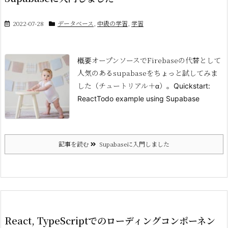
2022-07-28
データベース
,
中級の学習
,
学習
オープンソースでFirebaseの代替として
概要
人気のあるsupabaseをちょっと試してみま
した（チュートリアル＋α）。
Quickstart:
React
Todo example using Supabase
記事を読む
Supabaseに入門しました
React, TypeScriptでのローディングコンポーネン