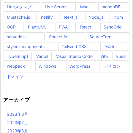
Lineスタンプ
Live Server
Mac
mongoDB
Mustache.js
netlify
Next.js
Node.js
npm
OGP
PlantUML
PWA
React
SendGrid
serverless
Socket.io
SourceTree
styled-components
Tailwind CSS
Twitter
TypeScript
Vercel
Visual Studio Code
Vite
Vue3
webpack
Windows
WordPress
アイコン
ドメイン
アーカイブ
2023年8月
2023年7月
2023年6月