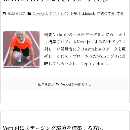
2022-04-07
DevOpsとデプロイメント等
,
JAMstack
,
中級の学習
,
学習
Airtableの少量のデータを元にVercel上
概要
に構築されているNext.jsによるWebアプリに
対し、非開発者によりAirtableのデータを更
新し、それをデプロイされたWebアプリに反
映してもらうため、Deploy Hook ...
記事を読む
Vercelで手動でデ ...
Vercelにステージング環境を構築する方法