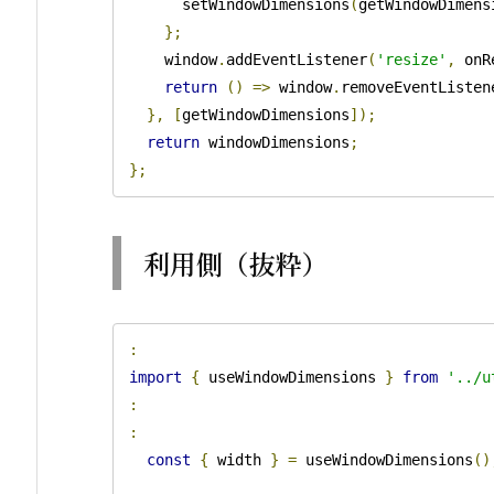
      setWindowDimensions
(
getWindowDimens
};
    window
.
addEventListener
(
'resize'
,
 onR
return
()
=>
 window
.
removeEventListen
},
[
getWindowDimensions
]);
return
 windowDimensions
;
};
利用側（抜粋）
:
import
{
 useWindowDimensions 
}
from
'../u
:
:
const
{
 width 
}
=
 useWindowDimensions
()