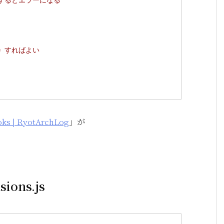
re すればよい
| RyotArchLog
」が
ions.js