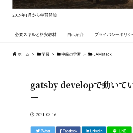
2019年1月から学習開始
必要スキルと格安教材
自己紹介
プライバシーポリシ
ホーム
>
学習
>
中級の学習
>
JAMstack
gatsby developで
ー
2021-03-16
Twitter
Facebook
LinkedIn
LINE