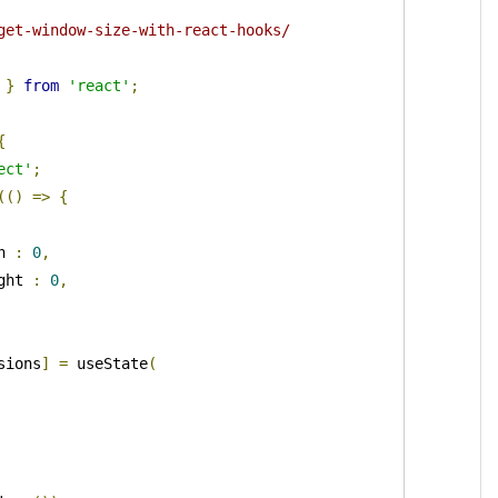
get-window-size-with-react-hooks/
 
}
from
'react'
;
{
ect'
;
(()
=>
{
h 
:
0
,
ght 
:
0
,
sions
]
=
 useState
(