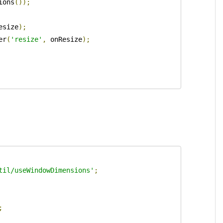
ions
());
esize
);
er
(
'resize'
,
 onResize
);
til/useWindowDimensions'
;
;