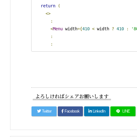
return
(
<>
:
<
Menu
 width
={
410
<
 width 
?
410
:
'8
:
:
よろしければシェアお願いします
Twitter
Facebook
LinkedIn
LINE