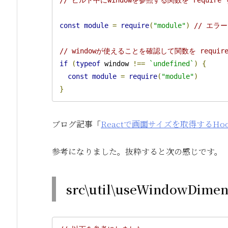
const
module
=
require
(
"module"
)
// エラー
// windowが使えることを確認して関数を requi
if
(
typeof
 window 
!==
`undefined`
)
{
const
module
=
require
(
"module"
)
}
ブログ記事「
Reactで画面サイズを取得するHooks 
参考になりました。抜粋すると次の感じです。
src\util\useWindowDimens