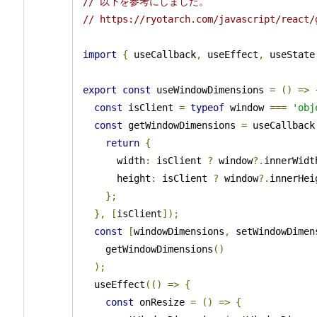
// 以下を参考にしました。
// https://ryotarch.com/javascript/react/
import
{
 useCallback
,
 useEffect
,
 useState
export
const
 useWindowDimensions 
=
()
=>
const
 isClient 
=
typeof
 window 
===
'obj
const
 getWindowDimensions 
=
 useCallback
return
{
      width
:
 isClient 
?
 window
?.
innerWidt
      height
:
 isClient 
?
 window
?.
innerHei
};
},
[
isClient
]);
const
[
windowDimensions
,
 setWindowDimen
    getWindowDimensions
()
);
  useEffect
(()
=>
{
const
 onResize 
=
()
=>
{