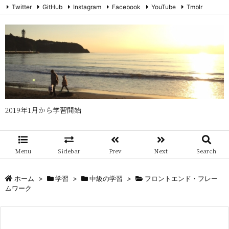
Twitter
GitHub
Instagram
Facebook
YouTube
Tmblr
メール
RSS
Feedly
2019年1月から学習開始
Menu
Sidebar
Prev
Next
Search
ホーム
>
学習
>
中級の学習
>
フロントエンド・フレー
ムワーク