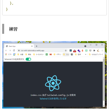
},
}
練習