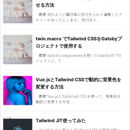
せる方法
概要 次のように曜日毎に改行を入れて編集したテ
キストがあったとします。 改行を入 ...
twin.macro でTailwind CSSをGatsbyプ
ロジェクトで使用する
概要 styled-componentsを用いたGatsbyのプロ
ジェクトに、T ...
Vue.jsとTailwind CSSで動的に背景色を
変更する方法
概要 Vue.jsとTailwind CSSを使って、背景色を
動的に変更する方法 ...
Tailwind JIT使ってみた
はじめに 少し前から Tailwind JIT の存在は知っ