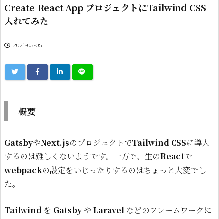
Create React App プロジェクトにTailwind CSS
入れてみた
2021-05-05
概要
Gatsby
や
Next.js
のプロジェクトで
Tailwind CSS
に導入
するのは難しくないようです。一方で、生の
React
で
webpack
の設定をいじったりするのはちょっと大変でし
た。
Tailwind
を
Gatsby
や
Laravel
などのフレームワークに