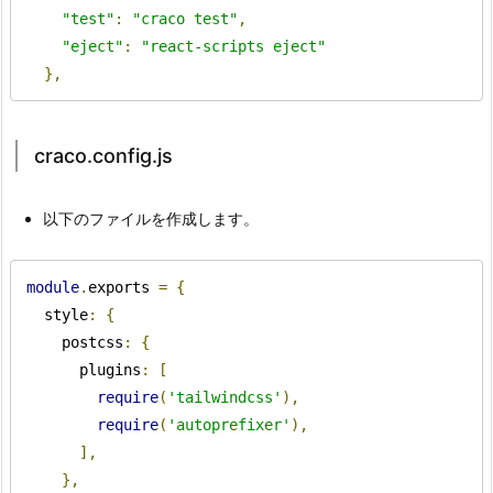
"test"
:
"craco test"
,
"eject"
:
"react-scripts eject"
},
craco.config.js
以下のファイルを作成します。
module
.
exports 
=
{
  style
:
{
    postcss
:
{
      plugins
:
[
require
(
'tailwindcss'
),
require
(
'autoprefixer'
),
],
},