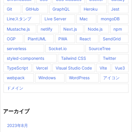
Git
GitHub
GraphQL
Heroku
Jest
Lineスタンプ
Live Server
Mac
mongoDB
Mustache.js
netlify
Next.js
Node.js
npm
OGP
PlantUML
PWA
React
SendGrid
serverless
Socket.io
SourceTree
styled-components
Tailwind CSS
Twitter
TypeScript
Vercel
Visual Studio Code
Vite
Vue3
webpack
Windows
WordPress
アイコン
ドメイン
アーカイブ
2023年8月