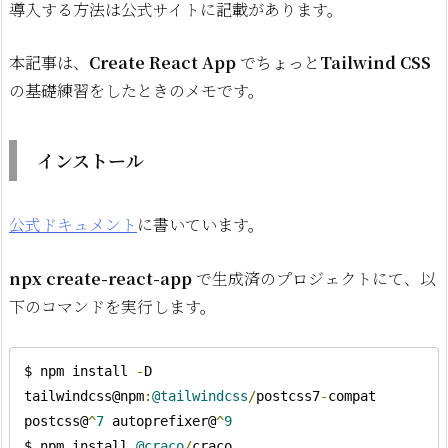
導入する方法は公式サイトに記載があります。
本記事は、
Create React App
でちょっと
Tailwind CSS
の基礎練習をしたときのメモです。
インストール
公式ドキュメント
に書いています。
npx create-react-app
で生成済のプロジェクトにて、以
下のコマンドを実行します。
$ npm install 
-
D 
tailwindcss@npm
:
@tailwindcss
/
postcss7
-
compat 
postcss@
^
7
 autoprefixer@
^
9
$ npm install 
@craco
/
craco