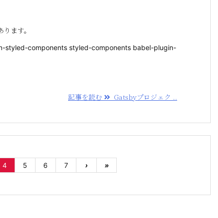
あります。
gin-styled-components styled-components babel-plugin-
記事を読む
Gatsbyプロジェク ...
4
5
6
7
›
»