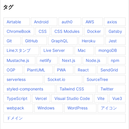
タグ
Airtable
Android
auth0
AWS
axios
ChromeBook
CSS
CSS Modules
Docker
Gatsby
Git
GitHub
GraphQL
Heroku
Jest
Lineスタンプ
Live Server
Mac
mongoDB
Mustache.js
netlify
Next.js
Node.js
npm
OGP
PlantUML
PWA
React
SendGrid
serverless
Socket.io
SourceTree
styled-components
Tailwind CSS
Twitter
TypeScript
Vercel
Visual Studio Code
Vite
Vue3
webpack
Windows
WordPress
アイコン
ドメイン